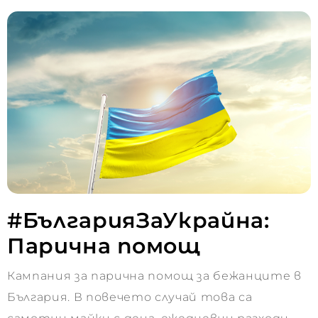
#БългарияЗаУкрайна:
Парична помощ
Кампания за парична помощ за бежанците в
България. В повечето случай това са