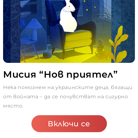
Мисия “Нов приятел”
Нека помогнем на украинските деца, бягащи
от войната – да се почувстват на сигурно
място.
Включи се