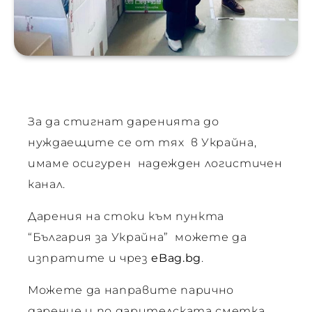
ване
За да стигнат даренията до
 за
нуждаещите се от тях в Украйна,
имаме осигурен надежден логистичен
канал.
Дарения на стоки към пункта
“България за Украйна” можете да
ви
изпратите и чрез
eBag.bg
.
Можете да направите парично
дарение и по дарителската сметка