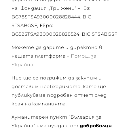
на Фондация „Три жени“ – Бг:
BG78STSA93000028828444, BIC
стоки
STSABGSF, Евро:
BG52STSA93000028828524, BIC STSABGSF
Можете да дарите и директно в
нашата платформа –
Помощ за
т
Украйна
.
Ние ще се погрижим да закупим и
доставим необходимото, като ще
публикуваме подробен отчет след
края на кампанията.
Хуманитарен пункт “България за
ии
Украйна” има нужда и от
доброволци
.