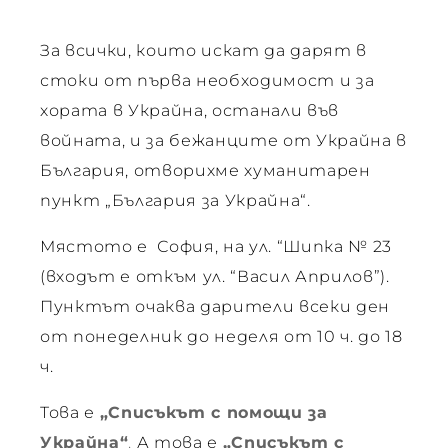
ето
За всички, които искат да дарят в
стоки от първа необходимост и за
хората в Украйна, останали във
войната, и за бежанците от Украйна в
България, отворихме хуманитарен
“
пункт „България за Украйна“.
Мястото е София, на ул. “Шипка № 23
(входът е откъм ул. “Васил Априлов”).
Пунктът очаква дарители всеки ден
от понеделник до неделя от 10 ч. до 18
ч.
 –
Това е
„Списъкът с помощи за
Украйна“
.
А това е
„Списъкът с
 –