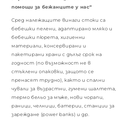
помощи за бежанците у нас“
Сред належащите винаги стоки са
 –
бебешки пелени, адаптирано мляко и
бебешки пюрета, хигиенни
 –
материали, консервирани и
ия
пакетирани храни с дълъг срок на
годност (по възможност не в
 –
стъклени опаковки, защото се
пренасят трудно), както и спални
 –
чували за възрастни, гумени шалтета,
термо бельо за мъже, нови чорапи,
раници, челници, батерии, станции за
 –
зареждане (power banks) и др.
ария