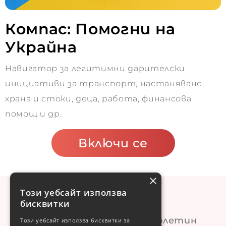
Компас: Помогни на
Украйна
Навигатор за легитимни дарителски
инициативи за транспорт, настаняване,
храна и стоки, деца, работа, финансова
помощ и др.
Включи се
×
Този уебсайт използва
бисквитки
Абонирай сe за нашия бюлетин
Този уебсайт използва бисквитки за