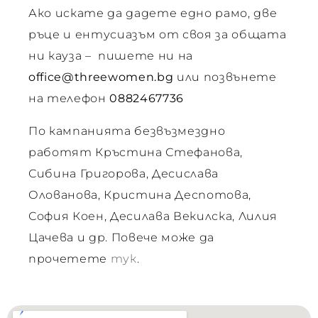
Ако искате да дадете едно рамо, две
рия
ръце и ентусиазъм от своя за общата
ни кауза – пишете ни на
office@threewomen.bg
или позвънете
на телефон
0882467736
По кампанията безвъзмездно
работят Кръстина Стефанова,
Сибина Григорова, Десислава
Олованова, Кристина Деспотова,
София Коен, Десилава Векилска, Лилия
Цачева и др. Повече може да
прочетете
тук
.