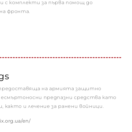
и с комплекти за първа помощ до
на фронта.
gs
, предоставяща на армията защитно
 несмъртоносни предпазни средства като
, както и лечение за ранени войници.
x.org.ua/en/