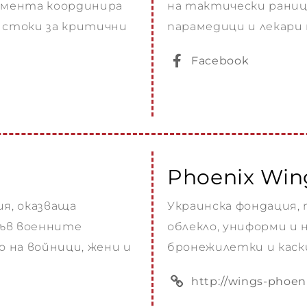
омента координира
на тактически раниц
 стоки за критични
парамедици и лекари 
Facebook
Phoenix Win
я, оказваща
Украинска фондация
във военните
облекло, униформи и
 на войници, жени и
бронежилетки и каски
http://wings-phoeni