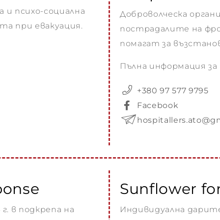
а и психо-социална
Доброволческа орган
та при евакуация.
пострадалите на фро
помагат за възстано
Пълна информация з
+380 97 577 9795
Facebook
hospitallers.ato@g
ponse
Sunflower fo
г. в подкрепа на
Индивидуална дарите