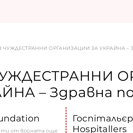
 ЧУЖДЕСТРАННИ ОРГАНИЗАЦИИ ЗА УКРАЙНА – 
УЖДЕСТРАННИ О
ЙНА – Здравна 
oundation
Госпітальє
Hospitallers
нати от войната още