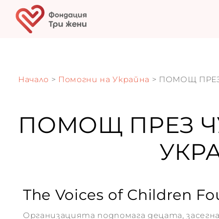
Начало
>
Помогни на Украйна
> ПОМОЩ ПРЕЗ
ки
в
ПОМОЩ ПРЕЗ Ч
я
УКРА
те
The Voices of Children F
Организацията подпомага децата, засег