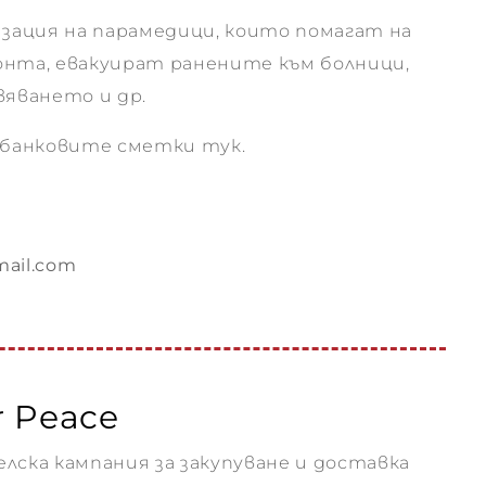
изация на парамедици, които помагат на
нта, евакуират ранените към болници,
вяването и др.
а банковите сметки
тук.
mail.com
r Peace
лска кампания за закупуване и доставка