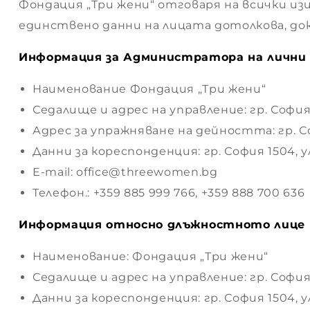
Фондация „Три жени“ отговаря на всички из
ето
единствено данни на лицата дотолкова, док
Информация за Администратора на лични
Наименование Фондация „Три жени“
Седалище и адрес на управление: гр. София, 
“
Адрес за упражняване на дейността: гр. Со
Данни за кореспонденция: гр. София 1504, у
E-mail: office@threewomen.bg
Телефон.: +359 885 999 766, +359 888 700 636
Информация относно длъжностното лице 
 –
Наименование: Фондация „Три жени“
Седалище и адрес на управление: гр. София, 
Данни за кореспонденция: гр. София 1504, у
 –