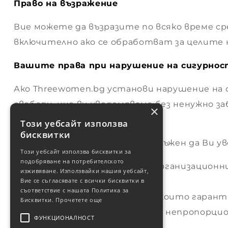
Право на възражение
рия
Вие можете да възразите по всяко време с
включително ако се обработват за целите 
Вашите права при нарушение на сигурнос
Ако Threewomen.bg установи нарушение на 
свободи, ние ви уведомяваме без ненужно з
×
предприети.
Този уебсайт използва
бисквитки
Сайтът Threewomen.bg не е длъжен да Ви уве
Този уебсайт използва бисквитки за
подобряване на потребителското
е предприел технически и организационн
изживяване. Използвайки нашия уебсайт,
сигурността;
Вие се съгласявате с всички бисквитки в
съответствие с нашата Политика за
е взел впоследствие мерки, които гарант
Бисквитки.
Прочетете още
уведомяването би изисквало непропорцио
ФУНКЦИОНАЛНОСТ