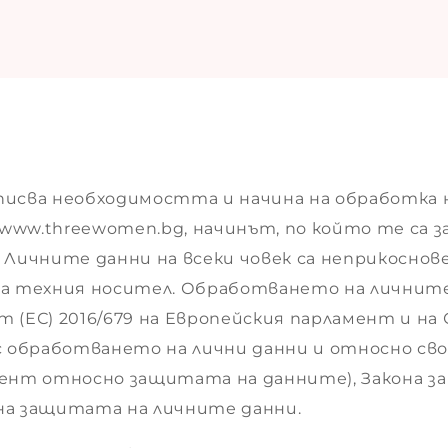
писва необходимостта и начина на обработка 
ww.threewomen.bg, начинът, по който те са з
Личните данни на всеки човек са неприкосновен
на техния носител. Обработването на личните
(ЕС) 2016/679 на Европейския парламент и на 
с обработването на лични данни и относно сво
ент относно защитата на данните), Закона за 
на защитата на личните данни.