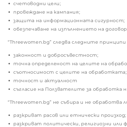
 до
счетоводни цели;
провеждане на кампания;
защита на информационната сигурност;
ИЯ
обезпечаване на изпълнението на договора
“Threewomen.bg” следва следните принципи
ИЯ
законност и добросъвестност;
и и
точна определеност на целите на обраб
съотносимост с целите на обработката;
точност и актуалност
съгласие на Ползвателите за обработка н
“Threewomen.bg” не събира и не обработва 
 помощ
разкриват расов или етнически произход;
разкриват политически, религиозни или 