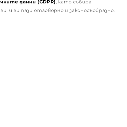
чните данни (GDPR)
, като събира
и, и ги пази отговорно и законосъобразно.