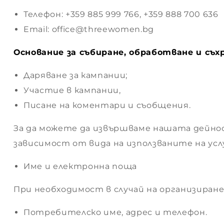
Телефон: +359 885 999 766, +359 888 700 636
Email: office@threewomen.bg
 –
Основание за събиране, обработване и съ
 –
Даряване за кампании;
ия
Участие в кампании,
Писане на коментари и съобщения.
 –
За да можете да извършваме нашата дейнос
зависимост от вида на използваните на услу
 –
Име и електронна поща
При необходимост в случай на организиране
 –
ария
Потребителско име, адрес и телефон.