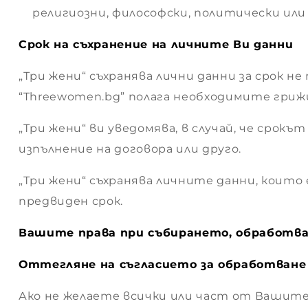
религиозни, философски, политически или
ване
Срок на съхранение на личните Ви данни
„Три жени“ съхранява лични данни за срок 
“Threewomen.bg” полага необходимите грижи
„Три жени“ ви уведомява, в случай, че срокъ
 за
изпълнение на договора или друго.
„Три жени“ съхранява личните данни, коит
предвиден срок.
Вашите права при събирането, обработва
ви
Оттегляне на съгласието за обработване
Ако не желаете всички или част от Вашите