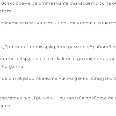
 всяко време да оттеглите съгласието си за 
екст.
е своята самоличност и идентичност с лицето
 „Три жени“ потвърждение дали се обработват 
ните, свързани с него, както и до информация
ви данни.
опие от обработваните лични данни, свързани с
платно, но „Три жени“ си запазва правото да 
ията.