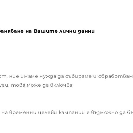
храняване на Вашите лични данни
т, ние имаме нужда да събираме и обработваме
ги, това може да включва:
 на временни целеви кампании е възможно да 