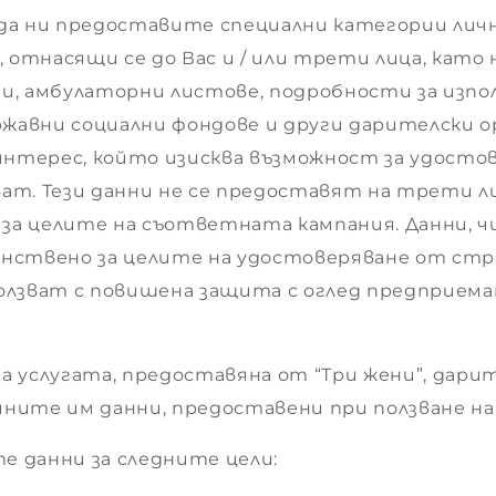
 да ни предоставите специални категории лич
 отнасящи се до Вас и / или трети лица, като
зи, амбулаторни листове, подробности за изп
жавни социални фондове и други дарителски о
интерес, който изисква възможност за удост
ват. Тези данни не се предоставят на трети л
 за целите на съответната кампания. Данни, ч
инствено за целите на удостоверяване от стра
 ползват с повишена защита с оглед предприем
а услугата, предоставяна от “Три жени”, дари
чните им данни, предоставени при ползване на
е данни за следните цели: