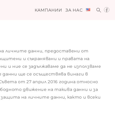
КАМПАНИИ
ЗА НАС
на личните данни, предоставени от
ащитени и съхранявани и правата на
и и ние се задължаваме да не използваме
 данни ще се осъществява винаги в
Съвета от 27 април 2016 година относно
бодното движение на такива данни и за
защита на личните данни, както и всеки