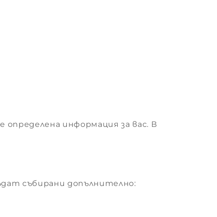
 определена информация за вас. В
бъдат събирани допълнително: