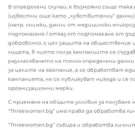
 –
В определени случаи, е възможно също така
(известни още като „чувствителни“ данни),
(напр. снимки, данни от медицински епикри
 –
подпомагане / отказ от подпомагане от дър
доброволно, с цел защита на обществения 
–
лицата, в чиято полза кампаниите се създа
разгласяването на точно определени данни
за целите на кампания, а се обработват ед
–
кампанията, не се публикуват никъде и се
организационни мерки.
–
С приемане на общите условия за ползване н
“Threewomen.bg” има право да обработва ли
ИЯ
“Threewomen.bg” събира и обработва личнит