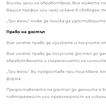
всички цели на обработване, Вие можете по
Вашия профил или чрез искане в свободен т
стоки
„Три жени“ може да поиска да удостоверит
Право на достъп
Вие имате право да изискате и получите от
т
Вие имате право да получите достъп до дан
обработването и съхранението на личните 
„Три жени“ Ви предоставя при поискване, к
форма.
Предоставянето на достъп до данните е без
повторяемост или прекомерност на искан
ии