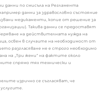
ни данни по смисъла на Регламента
 например данни за здравословно състояние
олзвани медикаменти, копие от решение за
рганизации). Такива данни се предоставят
оверяване на действителната нужда на
ица, освен в случаите на необходимост от
ието разгласяване не е строго необходимо
на на „Три жени“ на фактите около
аните спрямо тях технически и
телите изрично се съгласяват, че
 услугите.