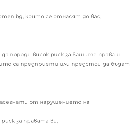
men.bg, които се отнасят до вас,
да породи висок риск за вашите права и
които са предприети или предстои да бъдат
 засегнати от нарушението на
риск за правата ви;