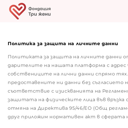
Политика за защита на личните данни
ки
Политиката за защита на личните данни о
в
дарителите на нашата платформа с адрес w
собствениците на лични данни спрямо тях. 
я
предоставените ни данни без съгласието 
съответствие с изискванията на Регламент 
те
защитата на физическите лица във връзка 
отмяна на Директива 95/46/EО (Общ реглам
друг приложим нормативен акт в сферата 