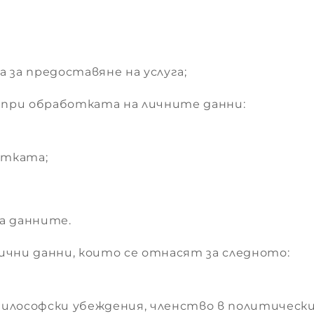
 за предоставяне на услуга;
 при обработката на личните данни:
отката;
а данните.
лични данни, които се отнасят за следното:
философски убеждения, членство в политически