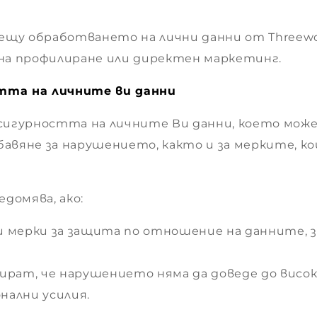
рещу обработването на лични данни от Threewo
на профилиране или директен маркетинг.
тта на личните ви данни
сигурността на личните Ви данни, което може 
абавяне за нарушението, както и за мерките, 
домява, ако:
и мерки за защита по отношение на данните,
ират, че нарушението няма да доведе до висок 
нални усилия.