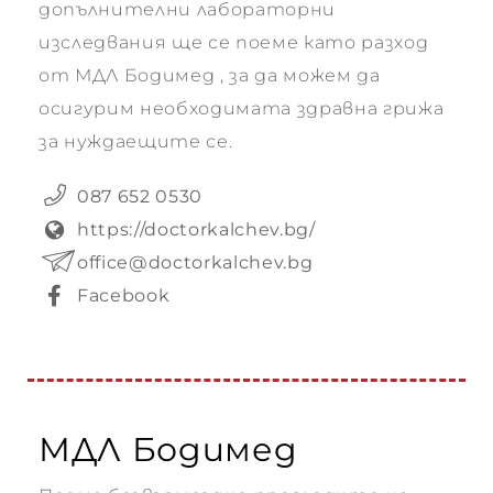
допълнителни лабораторни
изследвания ще се поеме като разход
от МДЛ Бодимед , за да можем да
осигурим необходимата здравна грижа
за нуждаещите се.
087 652 0530
https://doctorkalchev.bg/
office@doctorkalchev.bg
Facebook
МДЛ Бодимед