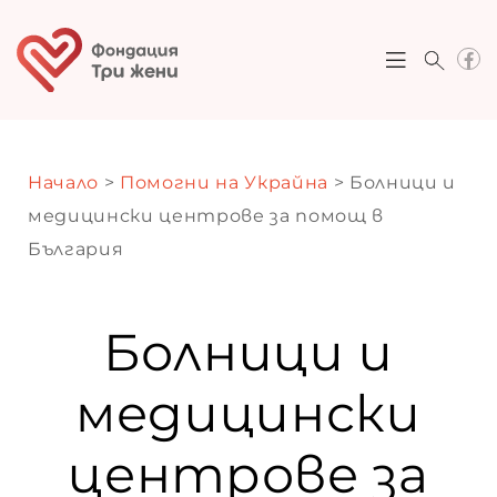
Начало
>
Помогни на Украйна
> Болници и
ки
медицински центрове за помощ в
в
България
я
Болници и
те
медицински
центрове за