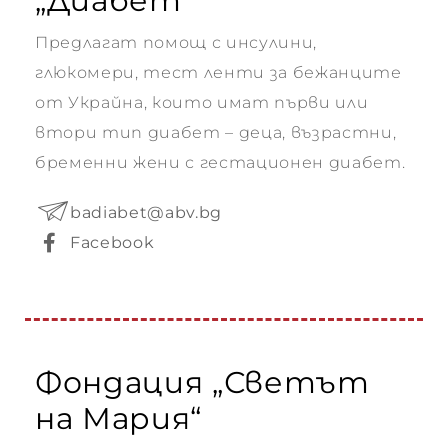
„Диабет“
Предлагат помощ с инсулини,
глюкомери, тест ленти за бежанците
от Украйна, които имат първи или
втори тип диабет – деца, възрастни,
бременни жени с гестационен диабет.
badiabet@abv.bg
Facebook
Фондация „Светът
на Мария“