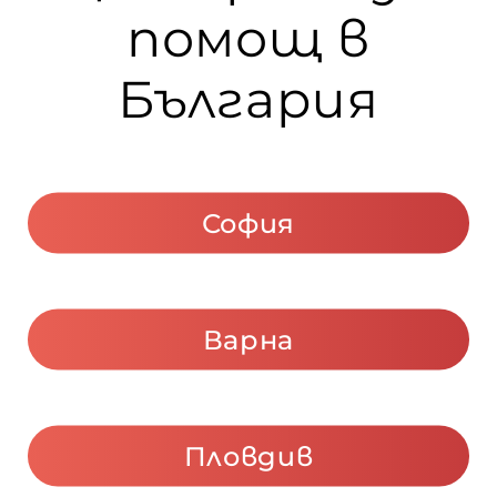
помощ в
ето
България
“
София
Варна
 –
Пловдив
 –