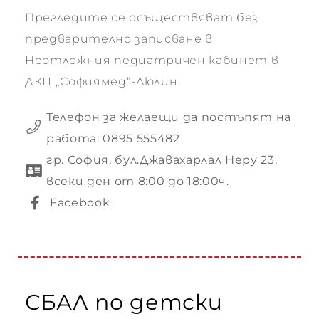
Прегледите се осъществяват без
предварително записване в
Неотложния педиатричен кабинет в
ДКЦ „Софиямед“-Люлин.
Телефон за желаещи да постъпят на
работа: 0895 555482
гр. София, бул.Джавахарлал Неру 23,
всеки ден от 8:00 до 18:00ч.
Facebook
СБАЛ по детски