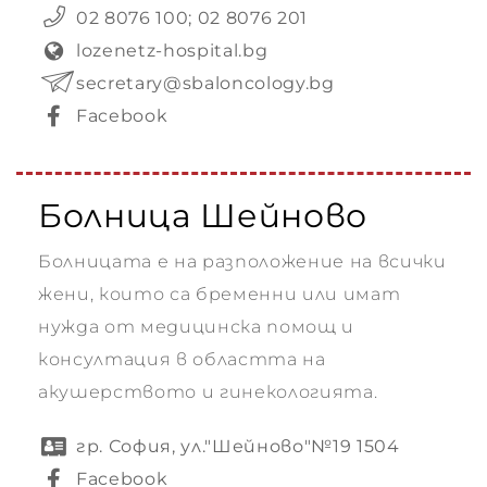
02 8076 100; 02 8076 201
lozenetz-hospital.bg
стоки
secretary@sbaloncology.bg
Facebook
Болница Шейново
т
Болницата е на разположение на всички
жени, които са бременни или имат
нужда от медицинска помощ и
консултация в областта на
акушерството и гинекологията.
гр. София, ул."Шейново"№19 1504
ии
Facebook