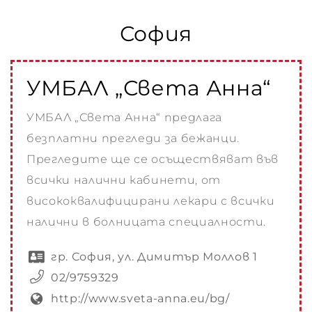
 –
София
 –
УМБАЛ „Света Анна“
–
УМБАЛ „Света Анна“ предлага
безплатни прегледи за бежанци.
Прегледите ще се осъществяват във
–
всички налични кабинети, от
висококвалифицирани лекари с всички
–
налични в болницата специалности.
гр. София, ул. Димитър Моллов 1
ИЯ
02/9759329
http://www.sveta-anna.eu/bg/