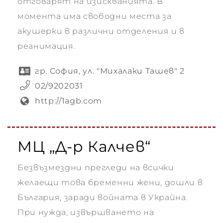
отговарят на изискванията. В
момента има свободни места за
акушерки в различни отделения и в
реанимация.
гр. София, ул. "Михалаки Ташев" 2
02/9202031
http://1agb.com
МЦ „Д-р Калчев“
Безвъзмездни прегледи на всички
желаещи това бременни жени, дошли в
България, заради войната в Украйна.
При нужда, извършването на