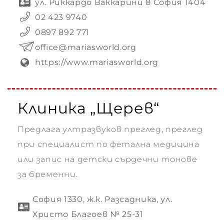
ул. Риккардо Ваккарини 8 София 1404
02 423 9740
0897 892 771
office@mariasworld.org
https://www.mariasworld.org
Клиника „Щерев“
Предлага ултразвуков преглед, преглед
при специалист по фетална медицина
или запис на детски сърдечни тонове
за бременни.
София 1330, ж.к. Разсадника, ул.
Христо Благоев № 25-31