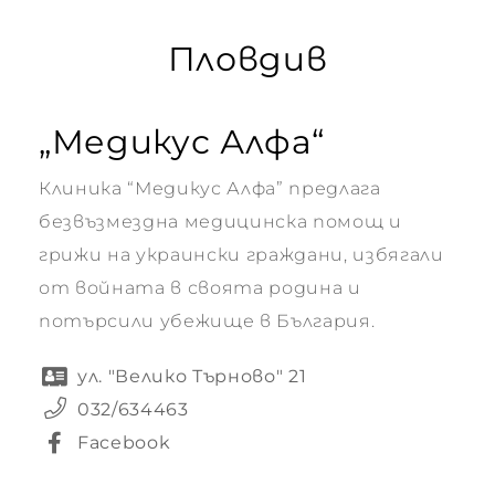
Пловдив
„Медикус Алфа“
Клиника “Медикус Алфа” предлага
безвъзмездна медицинска помощ и
грижи на украински граждани, избягали
от войната в своята родина и
потърсили убежище в България.
ул. "Велико Търново" 21
032/634463
Facebook