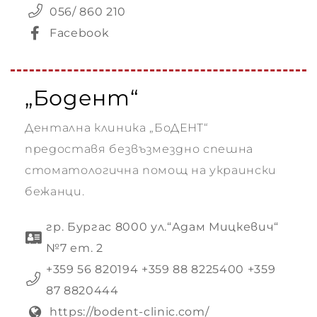
056/ 860 210
Facebook
„Бодент“
Дентална клиника „БоДЕНТ“
предоставя безвъзмездно спешна
стоматологична помощ на украински
бежанци.
гр. Бургас 8000 ул.“Адам Мицкевич“
№7 ет. 2
+359 56 820194 +359 88 8225400 +359
87 8820444
https://bodent-clinic.com/