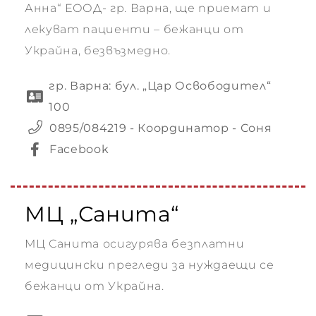
Анна“ ЕООД- гр. Варна, ще приемат и
лекуват пациенти – бежанци от
Украйна, безвъзмедно.
гр. Варна: бул. „Цар Освободител“
100
0895/084219 - Координатор - Соня
Facebook
МЦ „Санита“
МЦ Санита осигурява безплатни
медицински прегледи за нуждаещи се
бежанци от Украйна.