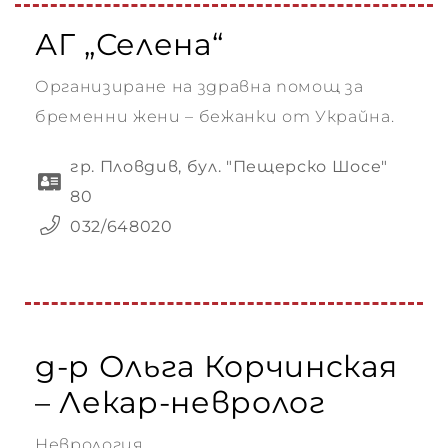
АГ „Селена“
Организиране на здравна помощ за
бременни жени – бежанки от Украйна.
гр. Пловдив, бул. "Пещерско Шосе"
80
032/648020
д-р Ольга Корчинская
– Лекар-невролог
Неврология