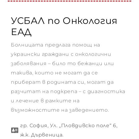
УСБАЛ по Онкология
ване
ЕАД
Болницата предлага помощ на
украински граждани с онкологични
 за
заболявания – било то бежанци или
такива, които не могат да се
приберат в родината си, могат да
разчитат на подкрепа – с диагностика
и лечение в рамките на
ви
възможностите на заведението.
гр. София, Ул. „Пловдивско поле“ 6,
ж.к. Дървеница.