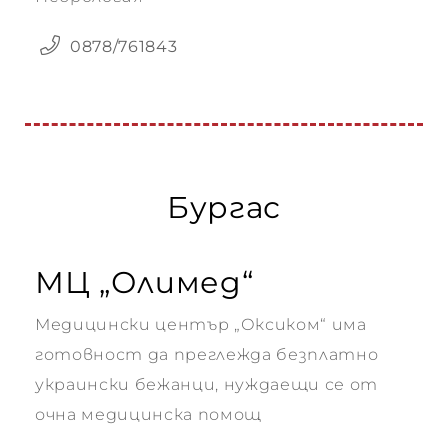
0878/761843
Бургас
МЦ „Олимед“
Медицински център „Оксиком“ има
готовност да преглежда безплатно
украински бежанци, нуждаещи се от
очна медицинска помощ