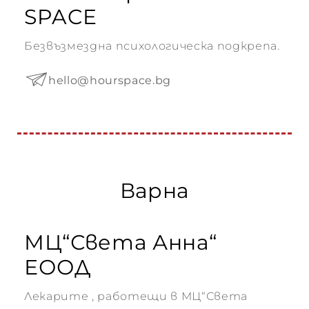
SPACE
Безвъзмездна психологическа подкрепа.
hello@hourspace.bg
Варна
МЦ“Света Анна“
ЕООД
Лекарите , работещи в МЦ“Света