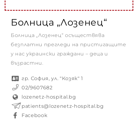
 до
Болница „Лозенец“
ИЯ
Болница „Лозенец“ осъществява
безплатни прегледи на пристигащите
у нас украински граждани – деца и
ИЯ
възрастни.
и и
гр. София, ул. "Козяк" 1
02/9607682
lozenetz-hospital.bg
patients@lozenetz-hospital.bg
 помощ
Facebook