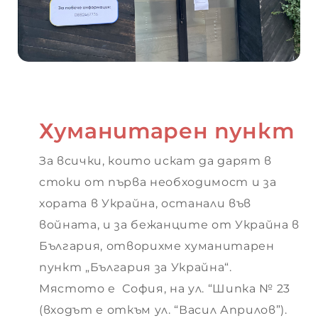
Хуманитарен пункт
За всички, които искат да дарят в
стоки от първа необходимост и за
хората в Украйна, останали във
войната, и за бежанците от Украйна в
България, отворихме хуманитарен
пункт „България за Украйна“.
Мястото е София, на ул. “Шипка № 23
(входът е откъм ул. “Васил Априлов”).