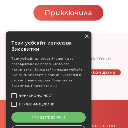
Приключила
×
Този уебсайт използва
бисквитки
Абонирай сe за нашия бюлетин
Този уебсайт използва бисквитки за
подобряване на потребителското
изживяване. Използвайки нашия уебсайт,
Вие се съгласявате с всички бисквитки в
съответствие с нашата Политика за
Бисквитки.
Прочетете още
ФУНКЦИОНАЛНОСТ
НЕКЛАСИФИЦИРАНИ
ПРИЕМЕТЕ ВСИЧКИ
За нас
Условия
Кампании
Контакти