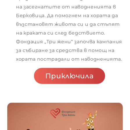
на засегнатите от наводненията в
Берковица. Да помогнем на хората да
стоки
възстановят живота си и да стъпят
на краката си след бедствието.
Фондация „Три жени“ започва кампания
за събиране за средства в помощ на
т
хората пострадали от наводненията.
Приключила
ии