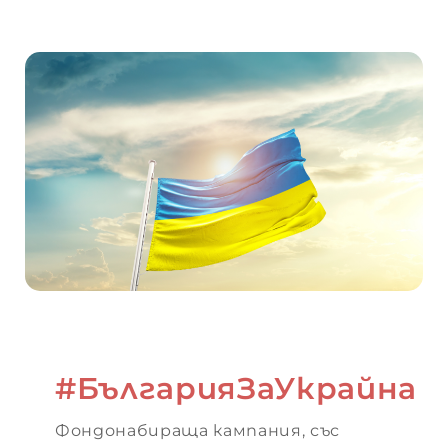
 –
 –
–
–
–
#БългарияЗаУкрайна
ИЯ
Фондонабираща кампания, със