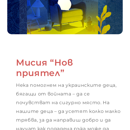
Мисия “Нов
приятел”
Нека помогнем на украинските деца,
бягащи от войната – да се
почувстват на сигурно място. На
нашите деца – да усетят колко малко
трябва, за да направиш добро и да
научат как подадена ръка може да