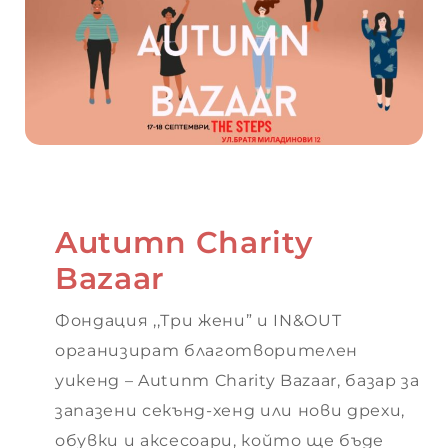
рия
Autumn Charity
Bazaar
Фондация ,,Три жени” и IN&OUT
организират благотворителен
уикенд – Autunm Charity Bazaar, базар за
запазени секънд-хенд или нови дрехи,
обувки и аксесоари, който ще бъде