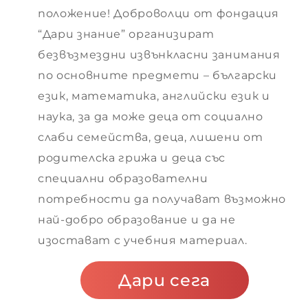
положение! Доброволци от фондация
“Дари знание” организират
 –
безвъзмездни извънкласни занимания
по основните предмети – български
език, математика, английски език и
 –
наука, за да може деца от социално
ия
слаби семейства, деца, лишени от
 –
родителска грижа и деца със
специални образователни
потребности да получават възможно
 –
най-добро образование и да не
изостават с учебния материал.
 –
Дари сега
ария