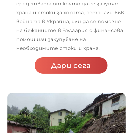
 до
средствата от която да се закупят
храна и стоки за хората, останали във
войната в Украйна, или да се помогне
ИЯ
на бежанците в България с финансова
помощ или закупуване на
необходимите стоки и храна.
ИЯ
и и
Дари сега
 помощ