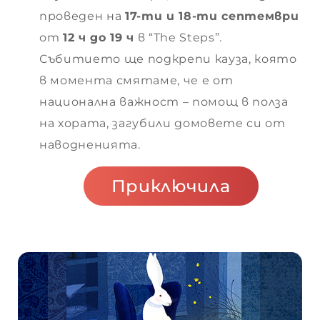
проведен на
17-ти и 18-ти септември
от
12 ч до 19 ч
в “The Steps”.
Събитието ще подкрепи кауза, която
в момента смятаме, че е от
национална важност – помощ в полза
на хората, загубили домовете си от
наводненията.
Приключила