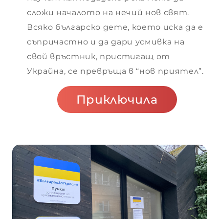
сложи началото на нечий нов свят.
Всяко българско дете, което иска да е
съпричастно и да дари усмивка на
свой връстник, пристигащ от
Украйна, се превръща в “нов приятел”.
Приключила