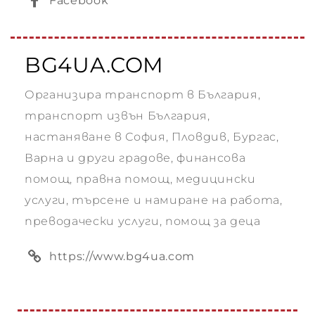
Facebook
 –
BG4UA.COM
Организира транспорт в България,
 –
транспорт извън България,
ия
настаняване в София, Пловдив, Бургас,
Варна и други градове, финансова
 –
помощ, правна помощ, медицински
услуги, търсене и намиране на работа,
 –
преводачески услуги, помощ за деца
https://www.bg4ua.com
 –
ария