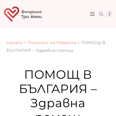
Начало
>
Помогни на Украйна
> ПОМОЩ В
ки
БЪЛГАРИЯ – Здравна помощ
в
ПОМОЩ В
я
БЪЛГАРИЯ –
те
Здравна